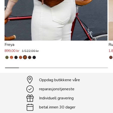
Freya
Ru
899,00 kr
1.
1.522,00 kr
Oppdag butikkene våre
reparasjonstjeneste
Individuell gravering
betal innen 30 dager