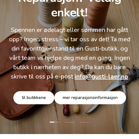
enkelt!
Spennen er ødelagt eller sømmen har gått
opp? Ingen stress – vi tar oss av det! Ta med
din favorittgjenstand til en Gusti-butikk, og
vårt team vil hjelpe deg med en gang. Ingen
butikk i nærheten av deg? Da kan du bare
skrive til oss på e-post
info@gusti-laer.no
til butikkene
mer reparasjonsinformasjon
Last lysbilde 1 av 3
Last lysbilde 2 av 3
Last lysbilde 3 av 3