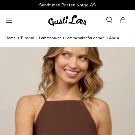
Sendt med Posten Norge AS
Direkte til innhold
Menü
Suche
Hand
Søk
Søk
Home
Tilbehør
Lommebøker
Lommebøker for damer
Anela