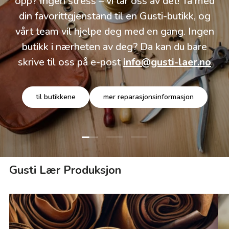
opp? Ingen stress – vi tar oss av det! Ta med
din favorittgjenstand til en Gusti-butikk, og
vårt team vil hjelpe deg med en gang. Ingen
butikk i nærheten av deg? Da kan du bare
skrive til oss på e-post
info@gusti-laer.no
til butikkene
mer reparasjonsinformasjon
Last lysbilde 1 av 3
Last lysbilde 2 av 3
Last lysbilde 3 av 3
Gusti Lær Produksjon