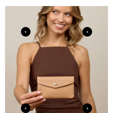
+
+
+
+