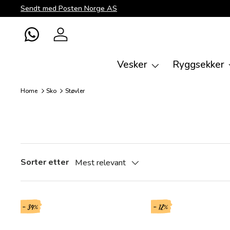
Sendt med Posten Norge AS
Direkte til innhold
WhatsApp
Logg inn
Vesker
Ryggsekker
Home
Sko
Støvler
Sorter etter
Mest relevant
- 39%
- 12%