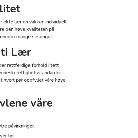
itet
r ekte lær en vakker, individuell
ære den høye kvaliteten på
n gjennom mange sesonger.
sti Lær
r rettferdige forhold i tett
menneskerettighetsstandarder
 hvert par oppfyller våre høye
øvlene våre
tre påvirkninger.
ver tid.