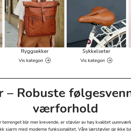
Ryggsekker
Sykkelseter
Vis kategori
Vis kategori
 – Robuste følgesvenn
værforhold
r terrenget blir mer krevende, er støvler av høy kvalitet uunnvær
k sjarm med moderne funksjonalitet. Våre lærstøvler gir ikke b