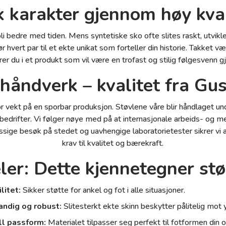
k karakter gjennom høy kval
li bedre med tiden. Mens syntetiske sko ofte slites raskt, utvikle
r hvert par til et ekte unikat som forteller din historie. Takket v
rer du i et produkt som vil være en trofast og stilig følgesven
håndverk – kvalitet fra Gu
r vekt på en sporbar produksjon. Støvlene våre blir håndlaget unde
edrifter. Vi følger nøye med på at internasjonale arbeids- og 
ige besøk på stedet og uavhengige laboratorietester sikrer vi at
krav til kvalitet og bærekraft.
ler: Dette kjennetegner st
litet:
Sikker støtte for ankel og fot i alle situasjoner.
ndig og robust:
Slitesterkt ekte skinn beskytter pålitelig mot y
ll passform:
Materialet tilpasser seg perfekt til fotformen din o