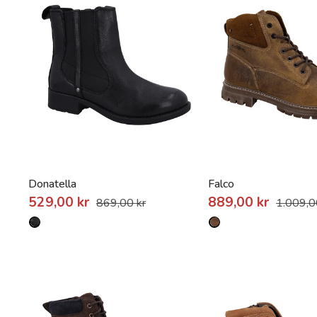
Donatella
Falco
529,00 kr
889,00 kr
869,00 kr
1.009,0