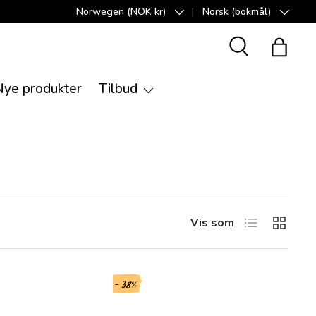
Norwegen (NOK kr)
Norsk (bokmål)
Land/Region
Språk
Suche
Handle
Nye produkter
Tilbud
Produktliste
Produktg
Vis som
- 38%