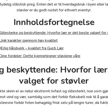
tydelig stilistisk preg. Enten det er til hverdagsbruk i byen eller 
støvler er du godt rustet for ethvert eventyr.
Innholdsfortegnelse
Slitesterke og beskyttende: Hvorfor lær er det beste valget for 
Unik karakter gjennom høy kvalitet
Ærlig håndverk – kvalitet fra Gusti Lær
Dine fordeler: Dette kjennetegner støvlene våre
og beskyttende: Hvorfor lær
valget for støvler
e skinn er av natur ekstremt rivfast og slitesterkt, noe som gjør 
ot vind og vær, samtidig som det forblir fleksibelt nok til å ga
teevne forblir foten behagelig frisk selv på lengre turer, da fukt