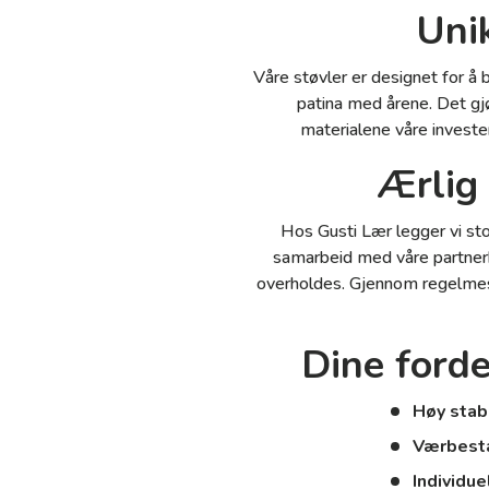
Uni
Våre støvler er designet for å b
patina med årene. Det gjø
materialene våre investe
Ærlig 
Hos Gusti Lær legger vi sto
samarbeid med våre partnerb
overholdes. Gjennom regelmess
Dine forde
Høy stabi
Værbesta
Individue