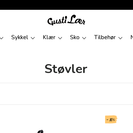
Sykkel
Klær
Sko
Tilbehør
Støvler
- 10%