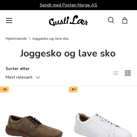
Sendt med Posten Norge AS
Direkte til innhold
Menü
Suche
Hand
Søk
Søk
Hjemmeside
Joggesko og lave sko
Joggesko og lave sko
Sorter etter
Produktlist
Produ
Mest relevant
- 19%
- 10%