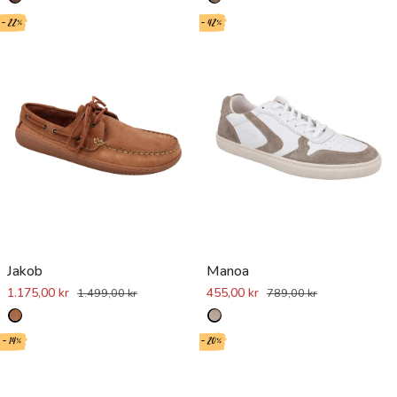
- 22%
- 42%
Jakob
Manoa
1.175,00 kr
455,00 kr
1.499,00 kr
789,00 kr
- 14%
- 20%