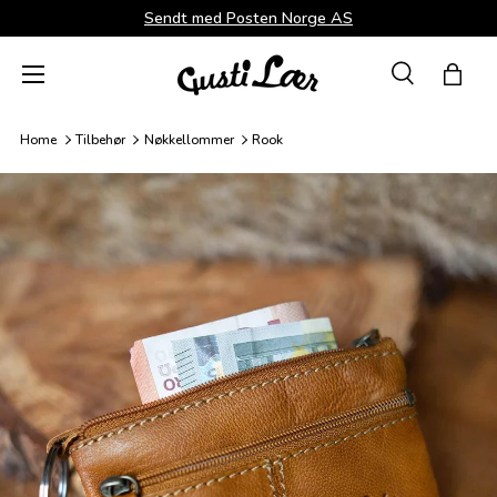
Sendt med Posten Norge AS
Direkte til innhold
Menü
Suche
Hand
Søk
Søk
Home
Tilbehør
Nøkkellommer
Rook