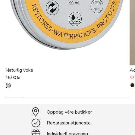
Naturlig voks
Ac
45,00 kr
47
Oppdag våre butikker
Reparasjonstjeneste
Individuell gravering