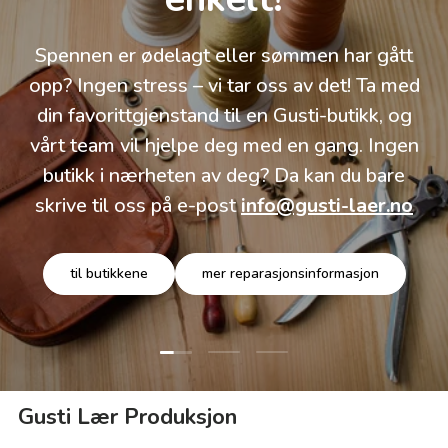
Spennen er ødelagt eller sømmen har gått
opp? Ingen stress – vi tar oss av det! Ta med
din favorittgjenstand til en Gusti-butikk, og
vårt team vil hjelpe deg med en gang. Ingen
butikk i nærheten av deg? Da kan du bare
skrive til oss på e-post
info@gusti-laer.no
til butikkene
mer reparasjonsinformasjon
Last lysbilde 1 av 3
Last lysbilde 2 av 3
Last lysbilde 3 av 3
Gusti Lær Produksjon