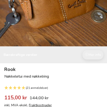
Bærekraftige verdier
Mer info
Rook
Nøkkeletui med nøkkelring
(21 anmeldelser)
115,00 kr
144,00 kr
inkl. MVA ekskl.
Fraktkostnader