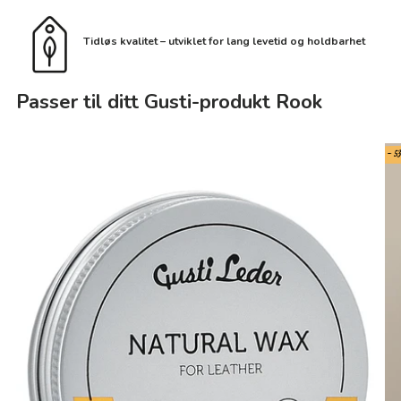
Tidløs kvalitet – utviklet for lang levetid og holdbarhet
Passer til ditt Gusti-produkt Rook
- 5