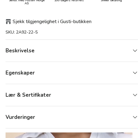
Sendt med Posten Norge
100 dagers returrett
Sikker betaling
AS
Sjekk tilgjengelighet i Gusti-butikken
SKU:
2A92-22-5
Beskrivelse
Egenskaper
Lær & Sertifikater
Vurderinger