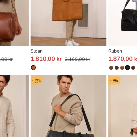
Sloan
Ruben
1.810,00 kr
1.870,00 
,00 kr
2.169,00 kr
- 33%
- 41%