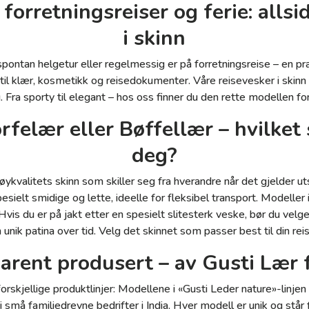
 forretningsreiser og ferie: alls
i skinn
ontan helgetur eller regelmessig er på forretningsreise – en pr
til klær, kosmetikk og reisedokumenter. Våre reisevesker i skinn
 Fra sporty til elegant – hos oss finner du den rette modellen for d
rfelær eller Bøffellær – hvilket 
deg?
øykvalitets skinn som skiller seg fra hverandre når det gjelder ut
pesielt smidige og lette, ideelle for fleksibel transport. Modeller
Hvis du er på jakt etter en spesielt slitesterk veske, bør du velg
n unik patina over tid. Velg det skinnet som passer best til din re
arent produsert – av Gusti Lær 
forskjellige produktlinjer: Modellene i «Gusti Leder nature»-linje
i små familiedrevne bedrifter i India. Hver modell er unik og står