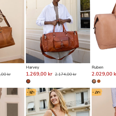
Harvey
Ruben
1.269,00 kr
2.029,00 
,00 kr
2.174,00 kr
- 42%
- 28%