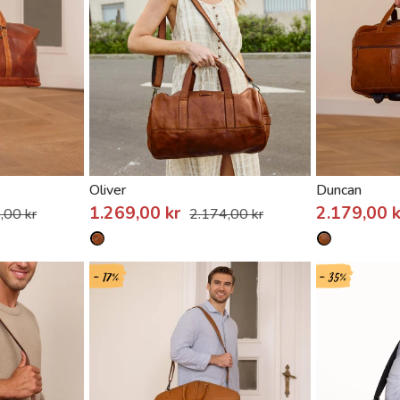
Oliver
Duncan
1.269,00 kr
2.179,00 
,00 kr
2.174,00 kr
- 17%
- 35%