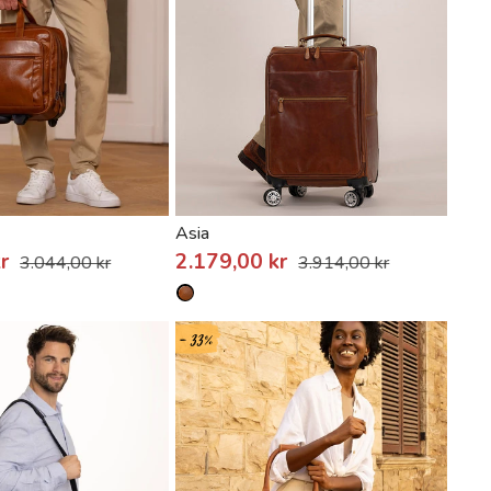
Asia
kr
2.179,00 kr
3.044,00 kr
3.914,00 kr
- 33%