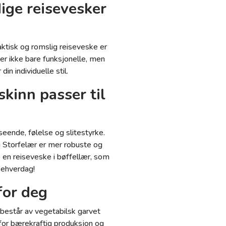
idige reisevesker
aktisk og romslig reiseveske er
 er ikke bare funksjonelle, men
in individuelle stil.
skinn passer til
seende, følelse og slitestyrke.
 i Storfelær er mer robuste og
e en reiseveske i bøffellær, som
isehverdag!
for deg
n består av vegetabilsk garvet
 for bærekraftig produksjon og