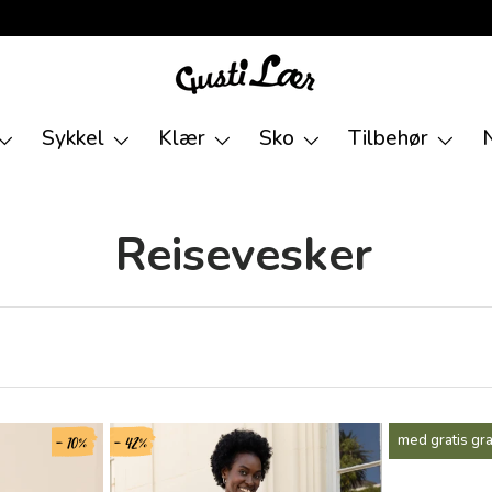
Sykkel
Klær
Sko
Tilbehør
Reisevesker
- 10%
- 42%
med gratis gr