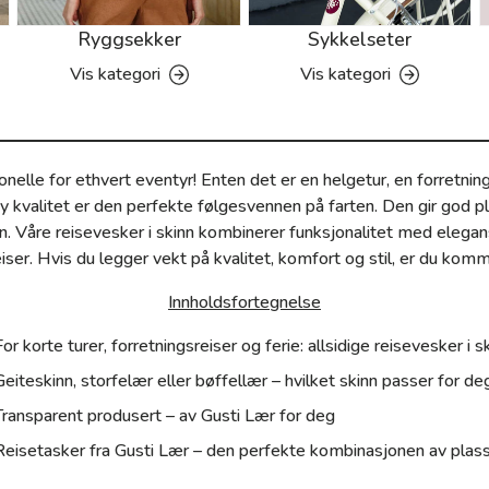
Ryggsekker
Sykkelseter
Vis kategori
Vis kategori
onelle for ethvert eventyr! Enten det er en helgetur, en forretni
y kvalitet er den perfekte følgesvennen på farten. Den gir god pla
n. Våre reisevesker i skinn kombinerer funksjonalitet med elegan
eiser. Hvis du legger vekt på kvalitet, komfort og stil, er du komme
Innholdsfortegnelse
For korte turer, forretningsreiser og ferie: allsidige reisevesker i s
Geiteskinn, storfelær eller bøffellær – hvilket skinn passer for de
Transparent produsert – av Gusti Lær for deg
Reisetasker fra Gusti Lær – den perfekte kombinasjonen av plass 