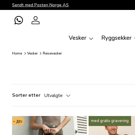
Sendt med Posten Norge AS
Direkte til innhold
WhatsApp
Logg inn
Vesker
Ryggsekker
Home
Vesker
Reisevesker
Sorter etter
Utvalgte
- 35%
med gratis gravering