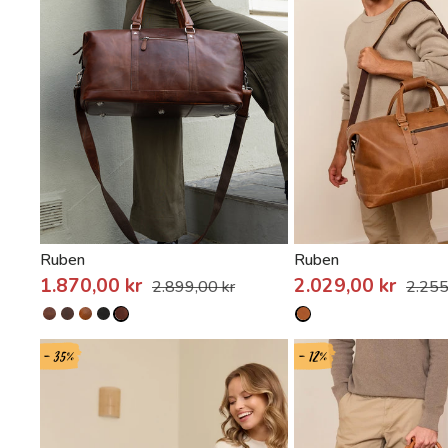
Ruben
Ruben
1.870,00 kr
2.029,00 kr
2.899,00 kr
2.255
- 35%
- 12%