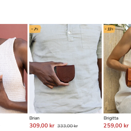
- 7%
- 55%
Brian
Brigitta
309,00 kr
259,00 kr
r
333,00 kr