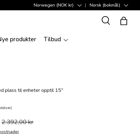
Norwegen (NOK kr)
Norsk (bokmål)
Land/Region
Språk
Suche
Handle
Nye produkter
Tilbud
plass til enheter opptil 15"
delser)
2.392,00 kr
kostnader