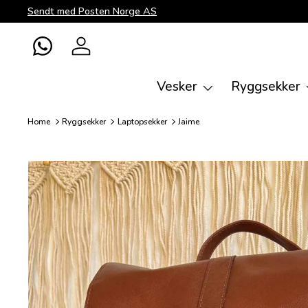
Sendt med Posten Norge AS
Direkte til innhold
WhatsApp
Logg inn
Vesker
Ryggsekker
Home
Ryggsekker
Laptopsekker
Jaime