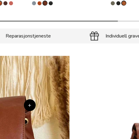
Reparasjonstjeneste
Individuell grav
+