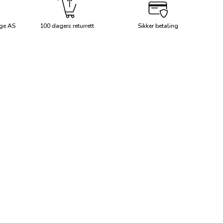
ge AS
100 dagers returrett
Sikker betaling
ng