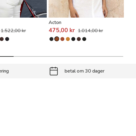
Acton
Valj
475,00 kr
1.0
1.522,00 kr
1.014,00 kr
ering
betal om 30 dager