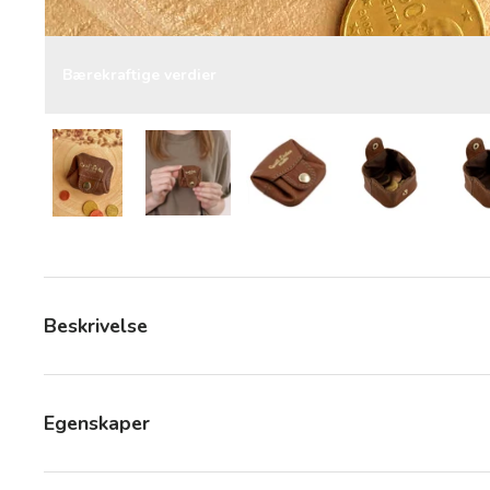
Bærekraftige verdier
Last bilde 9 i gallerivisning
Last bilde 9 i gallerivisning
Last bilde 9 i gallerivisning
Last bilde 9 i
Beskrivelse
Egenskaper