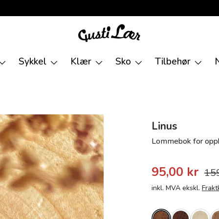
Sykkel
Klær
Sko
Tilbehør
Linus
Lommebok for oppb
95,00 kr
159
inkl. MVA ekskl.
Frakt