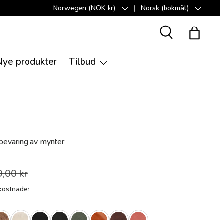
Norwegen (NOK kr)
Norsk (bokmål)
Land/Region
Språk
Suche
Handle
Nye produkter
Tilbud
evaring av mynter
,00 kr
kostnader