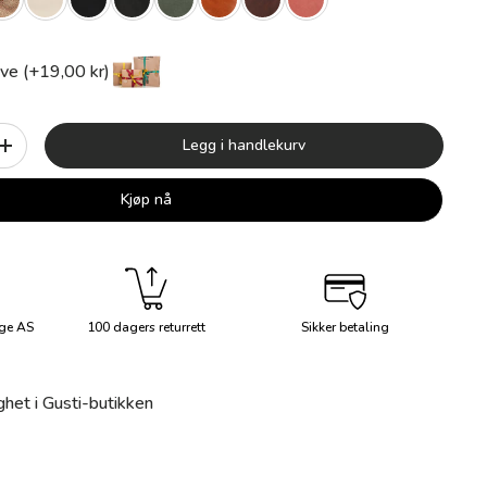
ve (+19,00 kr)
Legg i handlekurv
+
Kjøp nå
ge AS
100 dagers returrett
Sikker betaling
ghet i Gusti-butikken