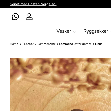
Sendt med Posten Norge AS
Direkte til innhold
WhatsApp
Logg inn
Vesker
Ryggsekker
Home
Tilbehør
Lommebøker
Lommebøker for damer
Linus