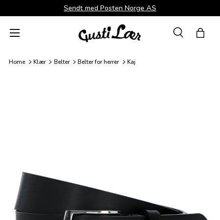
Sendt med Posten Norge AS
Direkte til innhold
Menü
Suche
Hand
Søk
Søk
Home
Klær
Belter
Belter for herrer
Kaj