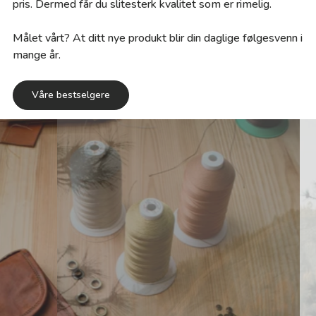
pris. Dermed får du slitesterk kvalitet som er rimelig.
Målet vårt? At ditt nye produkt blir din daglige følgesvenn i
mange år.
Våre bestselgere
Ansvar & kvalitet
Gusti Lær fokuserer på åpenhet og holdbare
produkter. Vi samarbeider direkte med
partnere i India, Pakistan og Italia for å
forbedre arbeidsforholdene kontinuerlig. Ved
å bruke skinn som et verdifullt biprodukt og