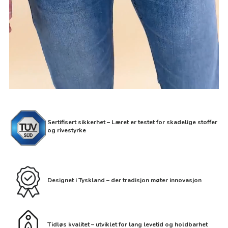
Sertifisert sikkerhet – Læret er testet for skadelige stoffer
og rivestyrke
Designet i Tyskland – der tradisjon møter innovasjon
Tidløs kvalitet – utviklet for lang levetid og holdbarhet