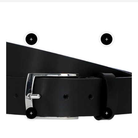
+
+
+
+