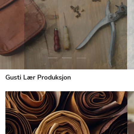
fokusere på robust produksjon, skaper vi
produkter som varer i tiår.
Ansvar & verdier
Skinn & produksjon
Last lysbilde 2 av 3
Last lysbilde 1 av 3
Last lysbilde 3 av 3
Gusti Lær Produksjon