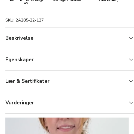
Sendt med Posten Norge
100 dagers returrett
Sikker betaling
AS
SKU:
2A285-22-127
Beskrivelse
Egenskaper
Lær & Sertifikater
Vurderinger