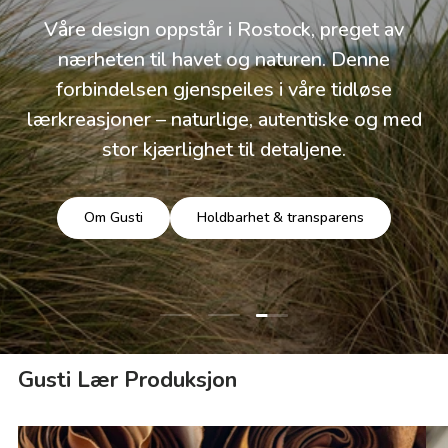
Våre design oppstår i Rostock, preget av
nærheten til havet og naturen. Denne
forbindelsen gjenspeiles i våre tidløse
lærkreasjoner – naturlige, autentiske og med
stor kjærlighet til detaljene.
Om Gusti
Holdbarhet & transparens
Last lysbilde 3 av 3
Last lysbilde 1 av 3
Last lysbilde 2 av 3
Gusti Lær Produksjon