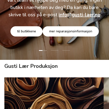
vårt team vil hjelpe deg med en gang. Ingen
butikk i nærheten av deg? Da kan du bare
skrive til oss på e-post
info@gusti-laer.no
til butikkene
mer reparasjonsinformasjon
Last lysbilde 1 av 3
Last lysbilde 2 av 3
Last lysbilde 3 av 3
Gusti Lær Produksjon