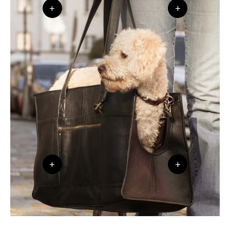
+
+
+
+