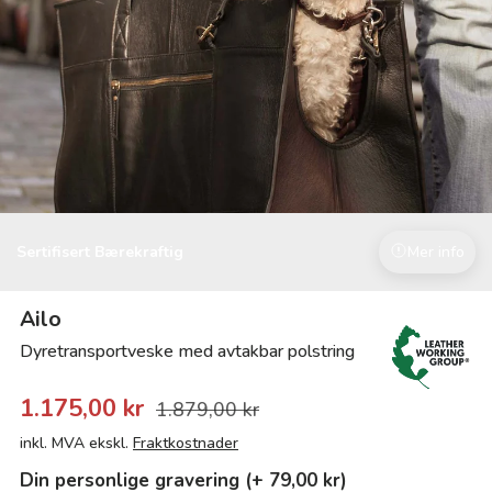
Sertifisert Bærekraftig
Mer info
Ailo
Dyretransportveske med avtakbar polstring
1.175,00 kr
1.879,00 kr
inkl. MVA ekskl.
Fraktkostnader
Din personlige gravering (+ 79,00 kr)