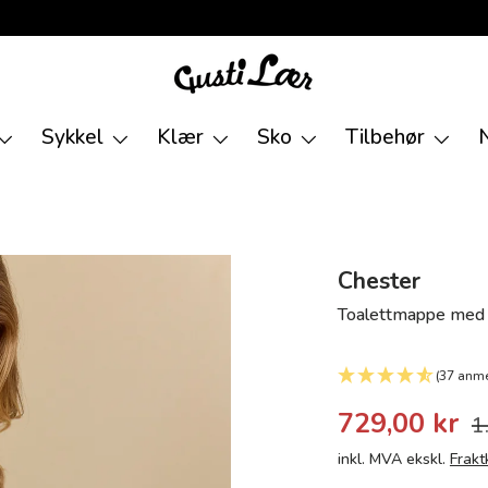
Sykkel
Klær
Sko
Tilbehør
Chester
Toalettmappe med 
(37 anme
729,00 kr
1
inkl. MVA ekskl.
Frakt