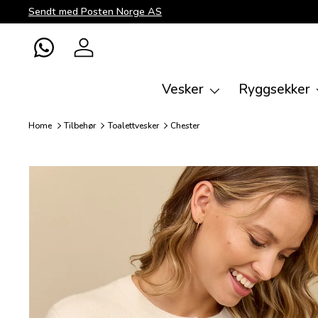
Sendt med Posten Norge AS
Direkte til innhold
WhatsApp
Logg inn
Vesker
Ryggsekker
Home
Tilbehør
Toalettvesker
Chester