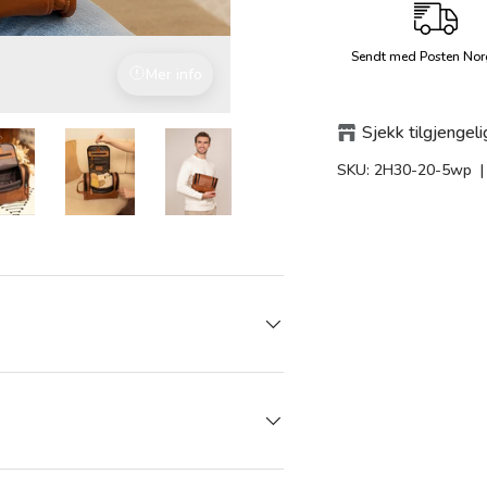
Sendt med Posten Nor
Mer info
Med kjærlighet til detaljene
Sjekk tilgjengeli
SKU:
2H30-20-5wp
|
 gallerivisning
Last bilde 8 i gallerivisning
Last bilde 8 i gallerivisning
Last bilde 8 i gallerivisning
Last bilde 8 i gallerivisni
Last bilde 8