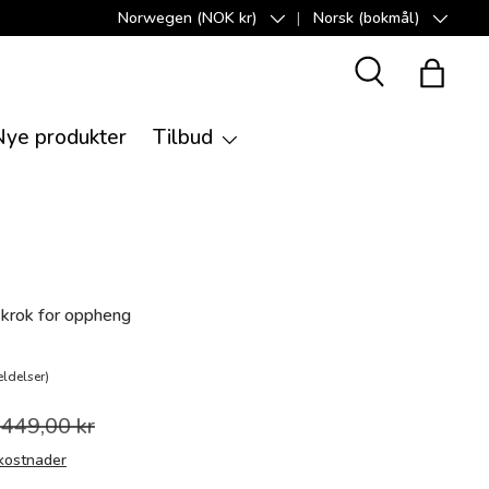
Norwegen (NOK kr)
Norsk (bokmål)
Land/Region
Språk
Suche
Handle
Nye produkter
Tilbud
krok for oppheng
ldelser)
.449,00 kr
kostnader