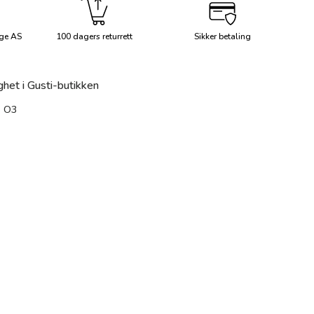
ge AS
100 dagers returrett
Sikker betaling
Mer info
ghet i Gusti-butikken
 O3
ng
 i gallerivisning
Last bilde 8 i gallerivisning
Last bilde 8 i gallerivisning