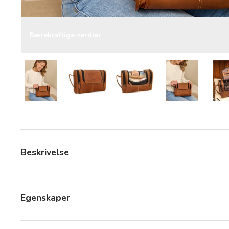
Bærekraftige verdier
Last bilde 8 i gallerivisning
Last bilde 8 i gallerivisning
Last bilde 8 i gallerivisning
Last bilde 8 i
Beskrivelse
Egenskaper