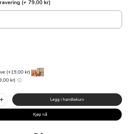
ravering (+ 79,00 kr)
ve (+19,00 kr)
9,00 kr)
Legg i handlekurv
+
Kjøp nå