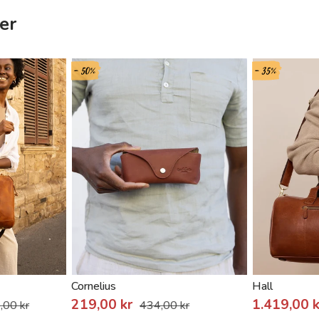
er
- 50%
- 35%
Cornelius
Hall
219,00 kr
1.419,00 
,00 kr
434,00 kr