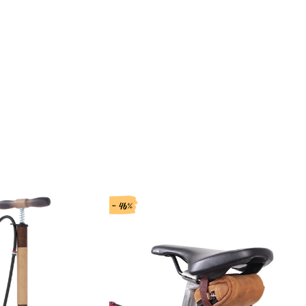
- 46%