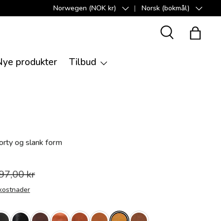
Norwegen (NOK kr)
Norsk (bokmål)
Land/Region
Språk
Suche
Handle
Nye produkter
Tilbud
rty og slank form
97,00 kr
kostnader