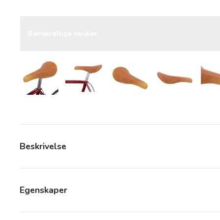
Bærekraftige verdier
Last bilde 8 i gallerivisning
Last bilde 8 i gallerivisning
Last bilde 8 i gallerivisning
Last bilde 8 i
Beskrivelse
Egenskaper