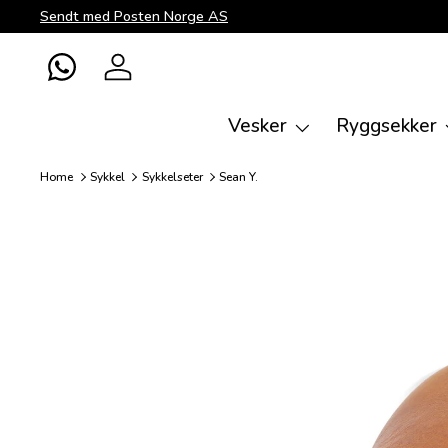
Sendt med Posten Norge AS
Direkte til innhold
WhatsApp
Logg inn
Vesker
Ryggsekker
Home
Sykkel
Sykkelseter
Sean Y.