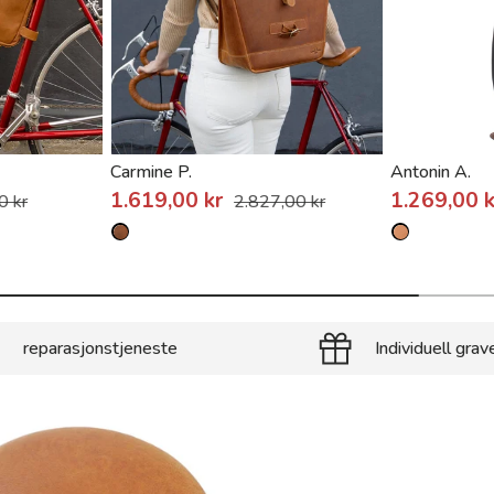
Carmine P.
Antonin A.
1.619,00 kr
1.269,00 
0 kr
2.827,00 kr
reparasjonstjeneste
Individuell grav