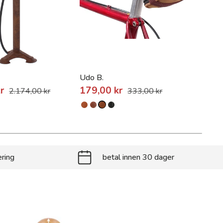
Udo B.
Mart
kr
179,00 kr
2.174,00 kr
333,00 kr
589
ering
betal innen 30 dager