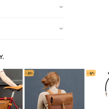
Y.
- 43%
- 42%