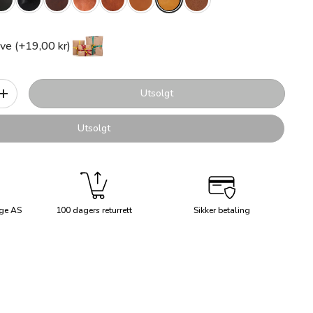
ve (+19,00 kr)
Utsolgt
+
Utsolgt
ge AS
100 dagers returrett
Sikker betaling