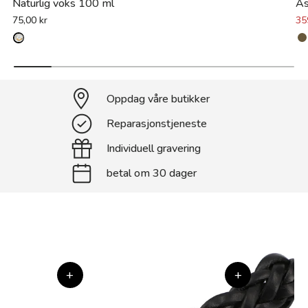
Naturlig voks 100 ml
A
35
75,00 kr
Oppdag våre butikker
Reparasjonstjeneste
Individuell gravering
betal om 30 dager
+
+