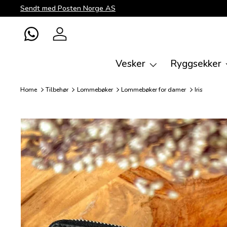
Sendt med Posten Norge AS
Direkte til innhold
WhatsApp
Logg inn
Vesker
Ryggsekker
Home
Tilbehør
Lommebøker
Lommebøker for damer
Iris