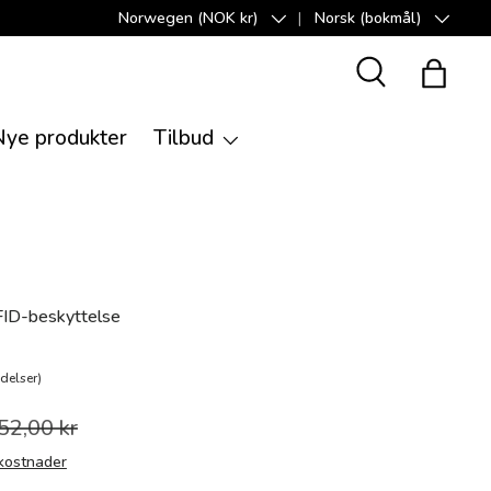
Norwegen (NOK kr)
Norsk (bokmål)
Land/Region
Språk
Suche
Handle
Nye produkter
Tilbud
D-beskyttelse
delser)
52,00 kr
kostnader