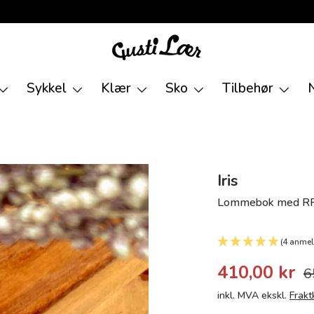
Sykkel
Klær
Sko
Tilbehør
Iris
Lommebok med RFI
(4 anmel
410,00 kr
6
inkl. MVA ekskl.
Frakt