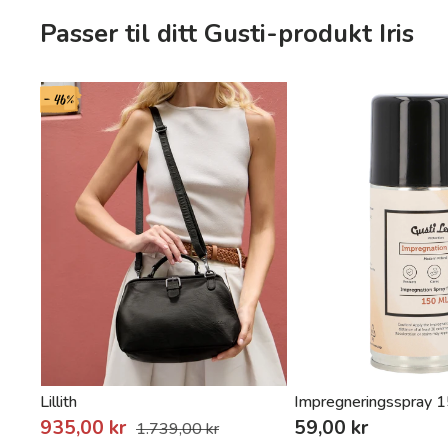
Passer til ditt Gusti-produkt Iris
- 46%
Lillith
Impregneringsspray 
935,00 kr
59,00 kr
1.739,00 kr