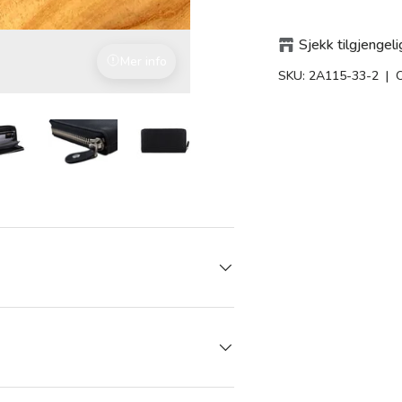
Sjekk tilgjengeli
Mer info
Med kjærlighet til detaljene
SKU:
2A115-33-2
| 
ng
i gallerivisning
Last bilde 10 i gallerivisning
Last bilde 10 i gallerivisning
Last bilde 10 i gallerivisning
Last bilde 10 i gallerivis
Last bilde 1