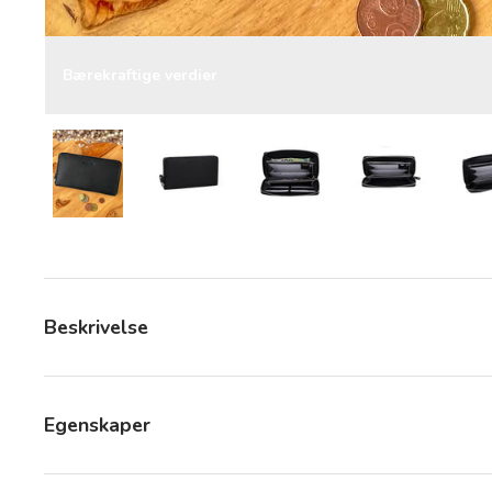
Bærekraftige verdier
Last bilde 10 i gallerivisning
Last bilde 10 i gallerivisning
Last bilde 10 i gallerivisni
Last bilde 10 
Beskrivelse
Egenskaper