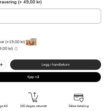
ravering (+ 49,00 kr)
ve (+19,00 kr)
9,00 kr)
Legg i handlekurv
+
Kjøp nå
ge AS
100 dagers returrett
Sikker betaling