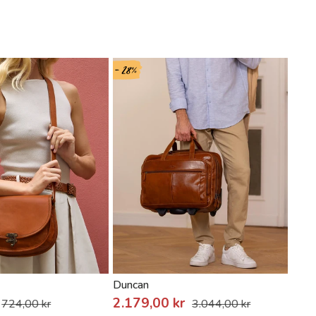
- 28%
- 42%
Duncan
Oliv
2.179,00 kr
724,00 kr
3.044,00 kr
1.2