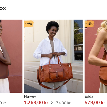
dox
- 42%
- 20%
Harvey
Edda
1.269,00 kr
579,00 kr
0 kr
2.174,00 kr