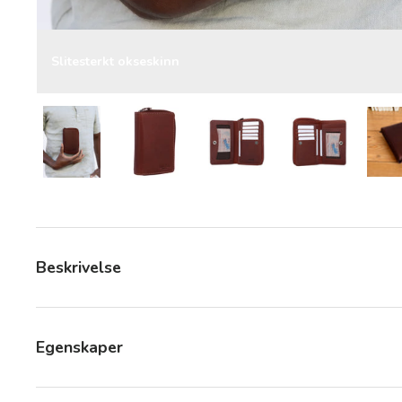
Slitesterkt okseskinn
Last bilde 13 i gallerivisning
Last bilde 13 i gallerivisning
Last bilde 13 i gallerivisni
Last bilde 13 
Beskrivelse
Egenskaper