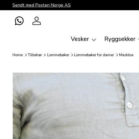
Sendt med Posten Norge AS
Direkte til innhold
WhatsApp
Logg inn
Vesker
Ryggsekker
Home
Tilbehør
Lommebøker
Lommebøker for damer
Maddox