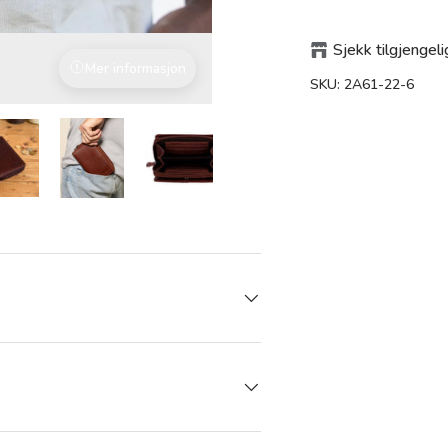
Sjekk tilgjengeli
Mer informasjon
Bærekraftige verdier
SKU:
2A61-22-6
ng
i gallerivisning
Last bilde 13 i gallerivisning
Last bilde 13 i gallerivisning
Last bilde 13 i gallerivisning
Last bilde 13 i gallerivis
Last bilde 1