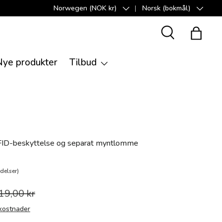
Norwegen (NOK kr)
Norsk (bokmål)
Land/Region
Språk
Suche
Handle
Nye produkter
Tilbud
D-beskyttelse og separat myntlomme
delser)
19,00 kr
kostnader