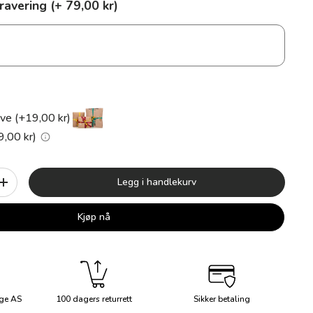
ravering (+ 79,00 kr)
ve (+19,00 kr)
9,00 kr)
Legg i handlekurv
+
Kjøp nå
ge AS
100 dagers returrett
Sikker betaling