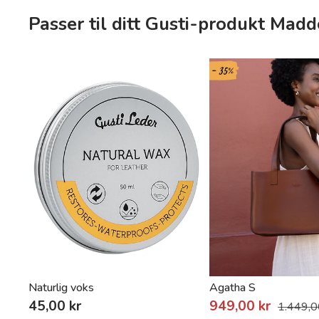
Passer til ditt Gusti-produkt Mad
- 35%
Naturlig voks
Agatha S
45,00 kr
949,00 kr
1.449,0