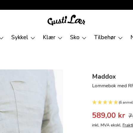
Sykkel
Klær
Sko
Tilbehør
Maddox
Lommebok med RFI
(6 anmel
589,00 kr
7
inkl. MVA ekskl.
Frakt