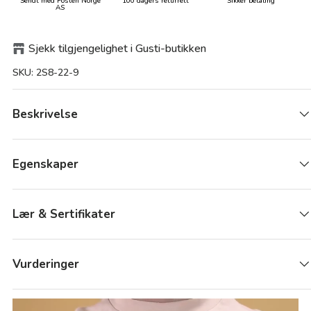
Sendt med Posten Norge
100 dagers returrett
Sikker betaling
AS
Sjekk tilgjengelighet i Gusti-butikken
SKU:
2S8-22-9
Beskrivelse
Egenskaper
Lær & Sertifikater
Vurderinger