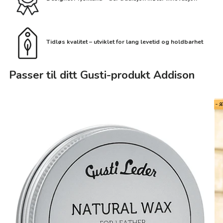
Tidløs kvalitet – utviklet for lang levetid og holdbarhet
Passer til ditt Gusti-produkt Addison
- 5