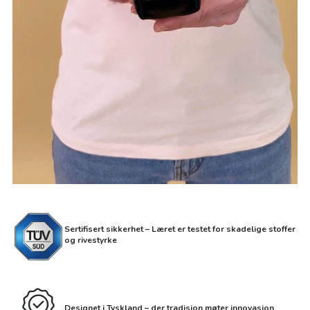
Sertifisert sikkerhet – Læret er testet for skadelige stoffer
og rivestyrke
Designet i Tyskland – der tradisjon møter innovasjon