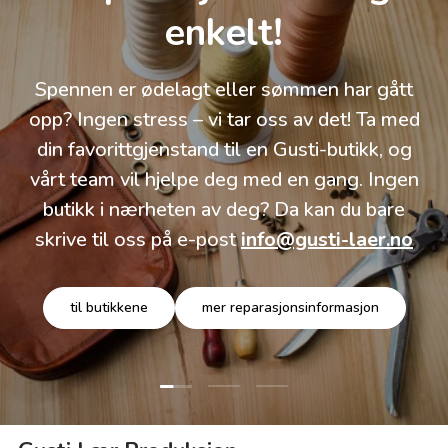
enkelt!
Spennen er ødelagt eller sømmen har gått
opp? Ingen stress – vi tar oss av det! Ta med
din favorittgjenstand til en Gusti-butikk, og
vårt team vil hjelpe deg med en gang. Ingen
butikk i nærheten av deg? Da kan du bare
skrive til oss på e-post
info@gusti-laer.no
til butikkene
mer reparasjonsinformasjon
Last lysbilde 1 av 3
Last lysbilde 2 av 3
Last lysbilde 3 av 3