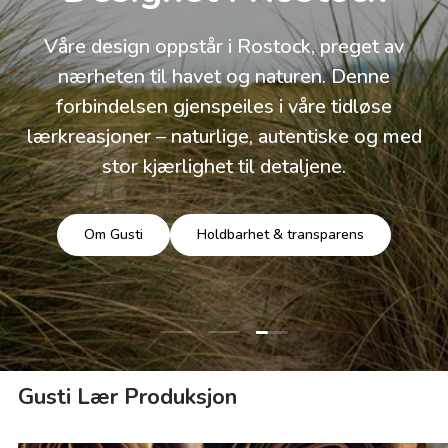
Våre design oppstår i Rostock, preget av
nærheten til havet og naturen. Denne
forbindelsen gjenspeiles i våre tidløse
lærkreasjoner – naturlige, autentiske og med
stor kjærlighet til detaljene.
Om Gusti
Holdbarhet & transparens
Last lysbilde 3 av 3
Last lysbilde 1 av 3
Last lysbilde 2 av 3
Gusti Lær Produksjon