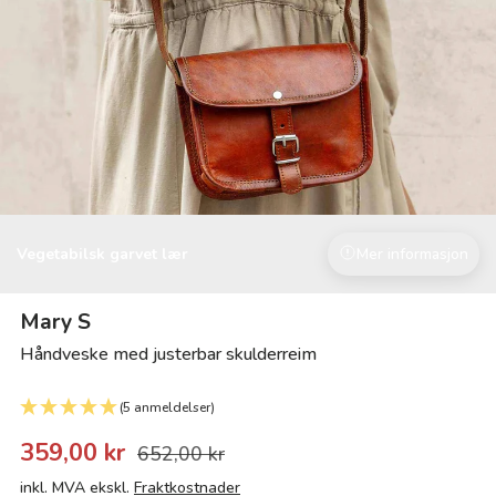
Vegetabilsk garvet lær
Mer informasjon
Mary S
Håndveske med justerbar skulderreim
(5 anmeldelser)
359,00 kr
652,00 kr
inkl. MVA ekskl.
Fraktkostnader