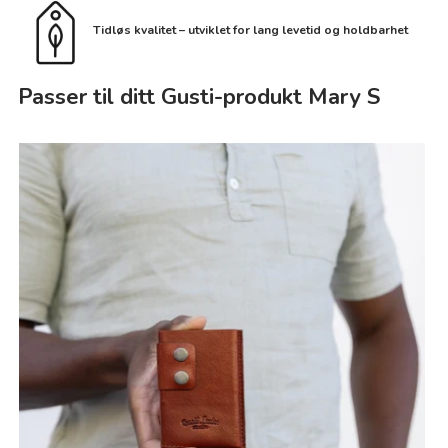
Tidløs kvalitet – utviklet for lang levetid og holdbarhet
Passer til ditt Gusti-produkt Mary S