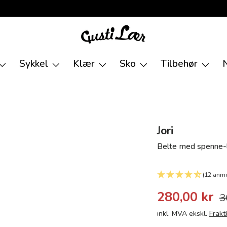
Sykkel
Klær
Sko
Tilbehør
Jori
Belte med spenne-
(12 anme
280,00 kr
3
inkl. MVA ekskl.
Frakt