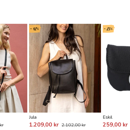
- 42%
- 25%
Jula
Eskil
1.209,00 kr
259,00 kr
kr
2.102,00 kr