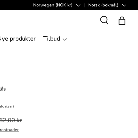
Norwegen (NOK kr)
Norsk (bokmål)
Land/Region
Språk
Suche
Handle
Nye produkter
Tilbud
lås
ldelser)
62,00 kr
kostnader