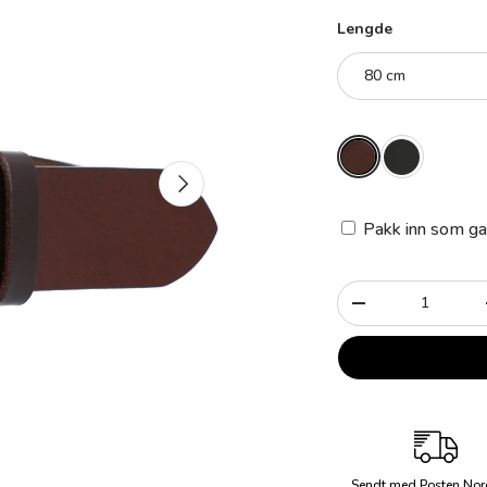
Lengde
80 cm
Neste
Pakk inn som ga
Antall
-
Sendt med Posten Nor