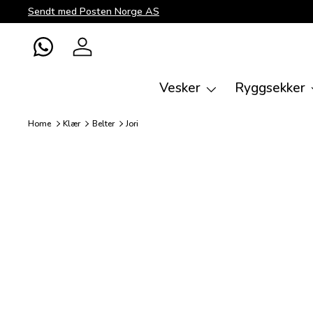
Sendt med Posten Norge AS
Direkte til innhold
WhatsApp
Logg inn
Vesker
Ryggsekker
Home
Klær
Belter
Jori