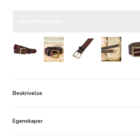
Bærekraftige verdier
Last bilde 5 i gallerivisning
Last bilde 5 i gallerivisning
Last bilde 5 i gallerivisning
Last bilde 5 i
Beskrivelse
Egenskaper