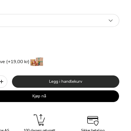
ve (+19,00 kr)
Legg i handlekurv
+
Kjøp nå
ge AS
100 dagers returrett
Sikker betaling