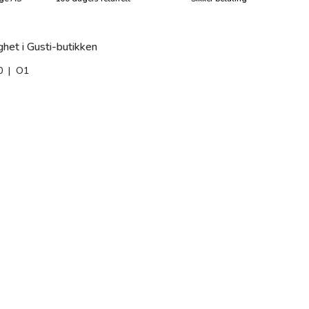
ghet i Gusti-butikken
Mer info
Påli
0
| O1