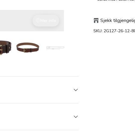
Sjekk tilgjengeli
Mer info
Med kjærlighet til detaljene
SKU:
2G127-26-12-8
 gallerivisning
Last bilde 5 i gallerivisning
Last bilde 5 i gallerivisning
Last bilde 5 i gallerivisning