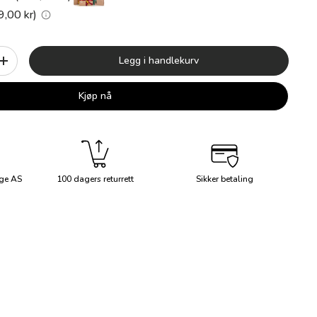
9,00 kr)
Legg i handlekurv
+
Kjøp nå
ge AS
100 dagers returrett
Sikker betaling