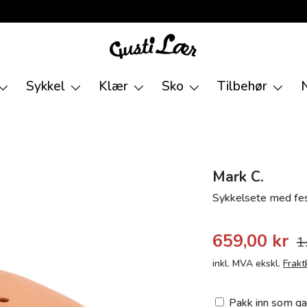
Sykkel
Klær
Sko
Tilbehør
Mark C.
Sykkelsete med fes
659,00 kr
1
inkl. MVA ekskl.
Frakt
Pakk inn som ga