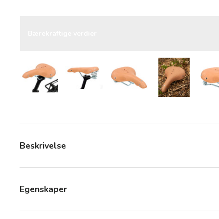
Bærekraftige verdier
Last bilde 7 i gallerivisning
Last bilde 7 i gallerivisning
Last bilde 7 i gallerivisning
Last bilde 7 i
Beskrivelse
Egenskaper