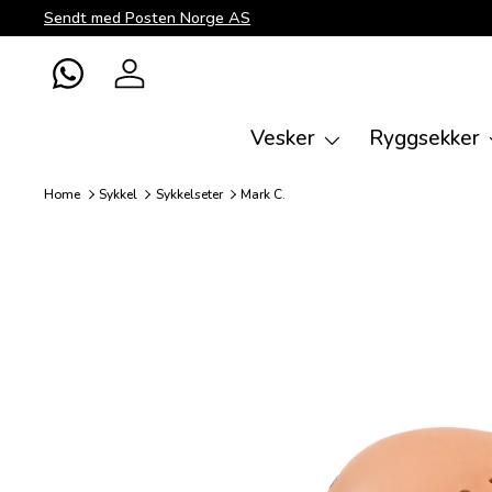
Sendt med Posten Norge AS
Direkte til innhold
WhatsApp
Logg inn
Vesker
Ryggsekker
Home
Sykkel
Sykkelseter
Mark C.