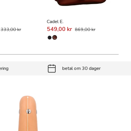
Cadel E.
Gino
549,00 kr
279
333,00 kr
869,00 kr
ering
betal om 30 dager