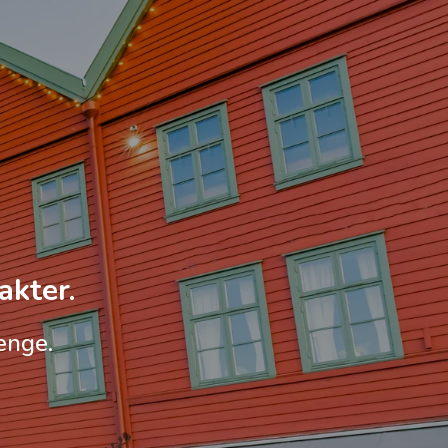
akter.
enge.