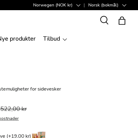
Norwegen (NOK kr)
Norsk (bokmål)
Land/Region
Språk
Suche
Handle
Nye produkter
Tilbud
temuligheter for sidevesker
.522,00 kr
kostnader
ve (+19,00 kr)