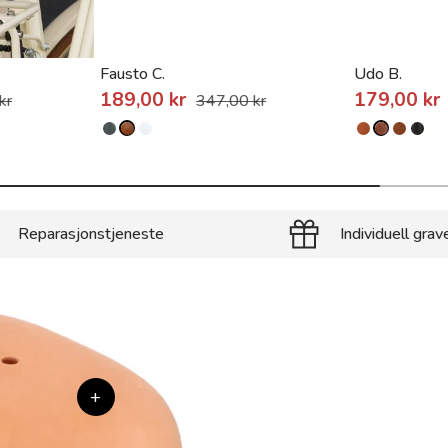
Fausto C.
Udo B.
189,00 kr
179,00 kr
kr
347,00 kr
Reparasjonstjeneste
Individuell grav
+