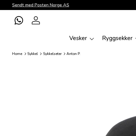
Sendt med Posten Norge AS
Direkte til innhold
WhatsApp
Logg inn
Vesker
Ryggsekker
Home
Sykkel
Sykkelseter
Anton P.