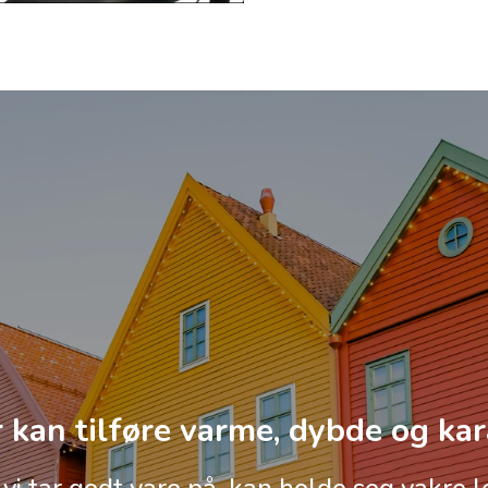
 kan tilføre varme, dybde og kar
 vi tar godt vare på, kan holde seg vakre l