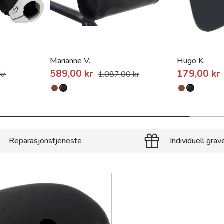
Marianne V.
Hugo K.
589,00 kr
179,00 kr
kr
1.087,00 kr
Reparasjonstjeneste
Individuell grav