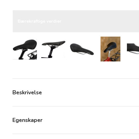
Bærekraftige verdier
Last bilde 5 i gallerivisning
Last bilde 5 i gallerivisning
Last bilde 5 i gallerivisning
Last bilde 5 i
Beskrivelse
Egenskaper