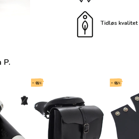
Tidløs kvalitet
 P.
- 46%
- 46%