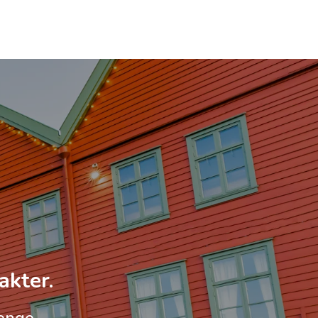
akter.
enge.