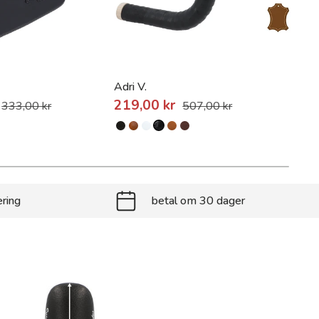
Adri V.
Täve
219,00 kr
333,00 kr
507,00 kr
Fra
ering
betal om 30 dager