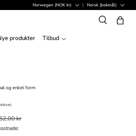
Norwegen (NOK kr)
Norsk (bokmål)
Land/Region
Språk
Suche
Handle
Nye produkter
Tilbud
al og enkel form
delser)
52,00 kr
kostnader