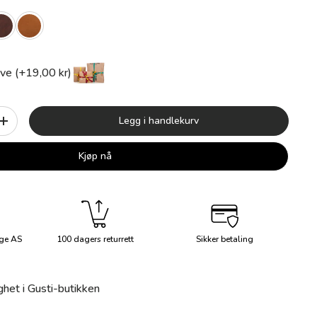
ve (+19,00 kr)
Legg i handlekurv
+
Kjøp nå
ge AS
100 dagers returrett
Sikker betaling
ghet i Gusti-butikken