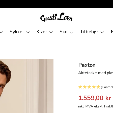
Sykkel
Klær
Sko
Tilbehør
Paxton
Aktetaske med plass
(1 anmel
1.559,00 kr
inkl. MVA ekskl.
Frakt