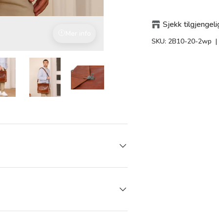
Sjekk tilgjengeli
Mer info
Behagelig Polstret
SKU:
2B10-20-2wp
|
 gallerivisning
Last bilde 8 i gallerivisning
Last bilde 8 i gallerivisning
Last bilde 8 i gallerivisning
Last bilde 8 i gallerivisni
Last bilde 8