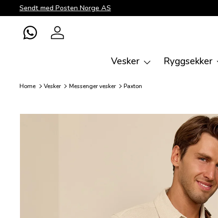
Sendt med Posten Norge AS
Direkte til innhold
WhatsApp
Logg inn
Vesker
Ryggsekker
Home
Vesker
Messenger vesker
Paxton