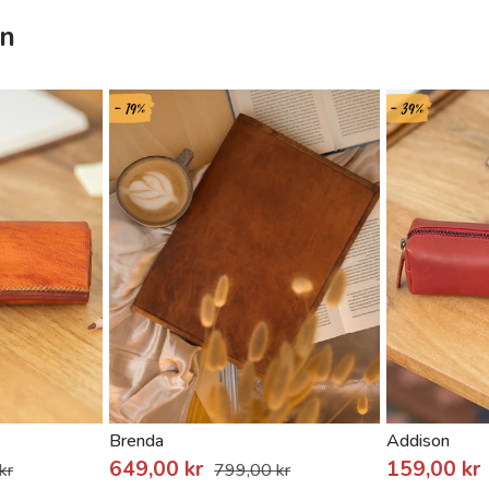
on
- 19%
- 39%
Brenda
Addison
649,00 kr
159,00 kr
kr
799,00 kr