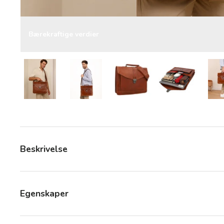
Bærekraftige verdier
Last bilde 8 i gallerivisning
Last bilde 8 i gallerivisning
Last bilde 8 i gallerivisning
Last bilde 8 i
Beskrivelse
Egenskaper