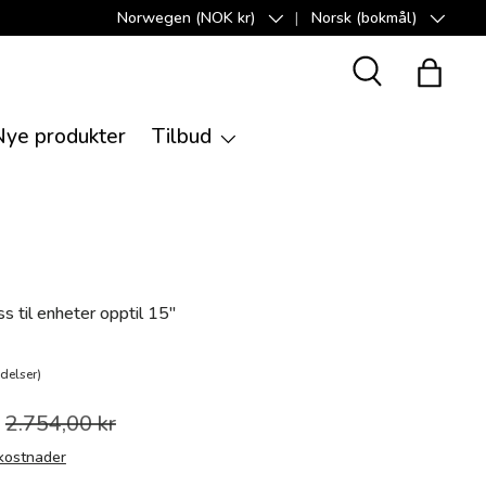
Norwegen (NOK kr)
Norsk (bokmål)
Land/Region
Språk
Suche
Handle
Nye produkter
Tilbud
 til enheter opptil 15"
delser)
2.754,00 kr
kostnader