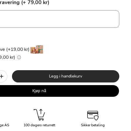
ravering (+ 79,00 kr)
ve (+19,00 kr)
9,00 kr)
Legg i handlekurv
+
Kjøp nå
ge AS
100 dagers returrett
Sikker betaling