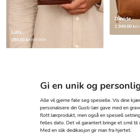
Davide
1.949,00 kr
2
Lutz
290,00 kr
359,00 kr
Gi en unik og personli
Alle vil gjerne føle seg spesielle. Vis dine kjæ
personalisere din Gusti-lær gave med en graver
flott lærprodukt, men også en spesiell setning, 
felles dato. Det vil garantert bringe et smil ti
Med en slik dedikasjon gir man fra hjertet.