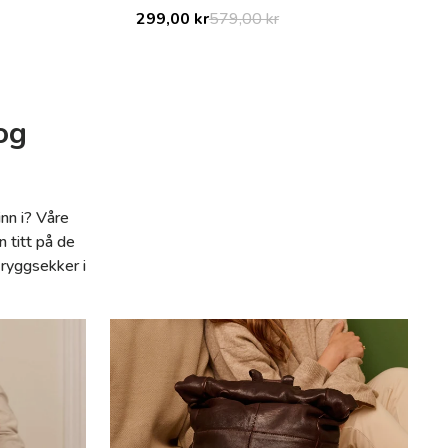
299,00 kr
579,00 kr
Save 280,00 kr
og
nn i? Våre
 titt på de
 ryggsekker i