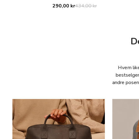
290,00 kr
434,00 kr
Save 144,00 kr
D
Hvem like
bestselger
andre posene