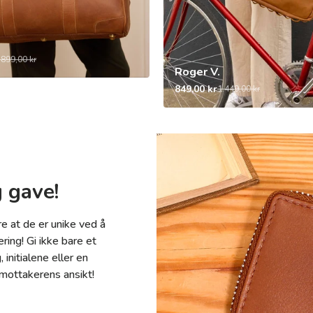
.899,00 kr
Roger V.
849,00 kr
1.449,00 kr
g gave!
re at de er unike ved å
ing! Gi ikke bare et
initialene eller en
l mottakerens ansikt!