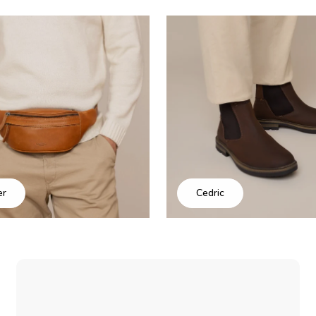
er
Cedric