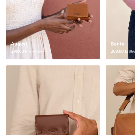
August
Bente
299,00 kr
289,00 kr
579,00 kr
350