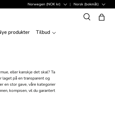
Norwegen (NOK kr)
Norsk (bokmål)
Land/Region
Språk
Suche
Handle
Nye produkter
Tilbud
rmue, eller kanskje det skal? Ta
er laget på en transparent og
ler en stor gave, våre kategorier
annen, kompisen, vil du garantert