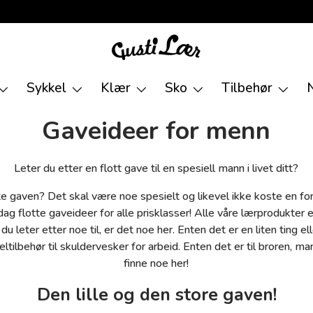
Sykkel
Klær
Sko
Tilbehør
Gaveideer for menn
Leter du etter en flott gave til en spesiell mann i livet ditt?
te gaven? Det skal være noe spesielt og likevel ikke koste en fo
pdag flotte gaveideer for alle prisklasser! Alle våre lærprodukter 
 leter etter noe til, er det noe her. Enten det er en liten ting el
eltilbehør til skuldervesker for arbeid. Enten det er til broren, m
finne noe her!
Den lille og den store gaven!