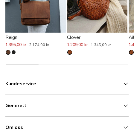
Reign
Clover
Ai
1.395,00 kr
1.209,00 kr
1.
2.174,00 kr
1.345,00 kr
Kundeservice
Generelt
Om oss