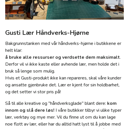
Gusti Lær Håndverks-Hjørne
Bakgrunnstanken med vår håndverks-hjørne i butikkene er
helt klar:
å bruke alle ressurser og verdsette dem maksimalt
.
Derfor vil vi ikke kaste eller avhende lær, men holde det i
bruk så lenge som mulig.
Hvis et Gusti-produkt ikke kan repareres, skal våre kunder
og ansatte gjenbruke det. Lær er kjent for sin holdbarhet,
og det setter vi stor pris på!
Så til alle kreative og "håndverksglade" blant dere:
kom
innom og slå dere løs!
I våre butikker tilbyr vi ulike typer
lær, verktøy og mye mer. Vil du finne ut om du kan lage
noe flott av lær, eller har du alltid hatt lyst til å jobbe med