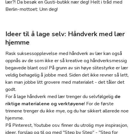
lær?! Da besøk en Gusti-butikk nær deg! Helt i tråd med
Berlin-mottoet: Unn deg!
Abspielen
Ideer til å lage selv: Håndverk med lær
hjemme
Rask suksessopplevelse med håndverk av lær kan også
oppnås av de som ikke er så kreative og håndverksmessig
begavede blant oss! På grunn av sin høye slitestyrke er lær
veldig behagelig å jobbe med. Siden det ikke revner så lett,
kan man jobbe litt grovere med materialet - det tåler det
godt.
For å lage håndverk med lær trenger du selvfølgelig
de
riktige materialene og verktøyene
! For de første
trinnene trenger du ikke mye, og du har sikkert allerede noe
hjemme.
På Pinterest, Youtube osv. finner du utrolig mye inspirasjon,
ideer, forslag og til og med "Step by Step" - "Steg for