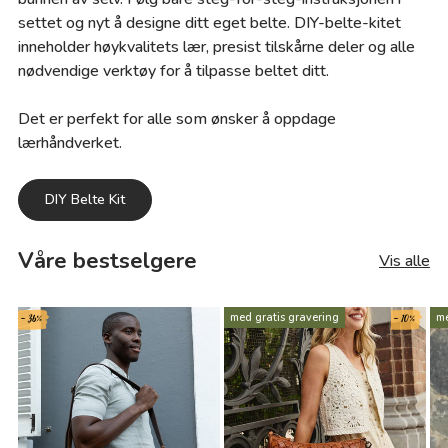
settet og nyt å designe ditt eget belte. DIY-belte-kitet
inneholder høykvalitets lær, presist tilskårne deler og alle
nødvendige verktøy for å tilpasse beltet ditt.
Det er perfekt for alle som ønsker å oppdage
lærhåndverket.
DIY Belte Kit
Våre bestselgere
Vis alle
- 36%
- 10%
med gratis gravering
me