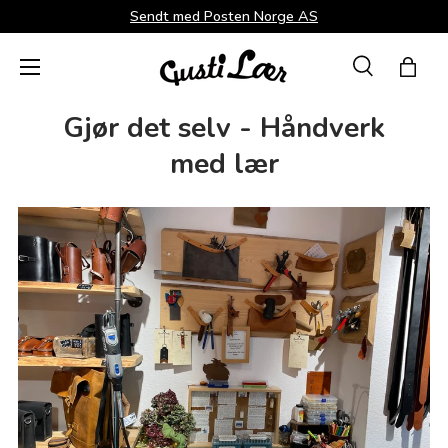
Sendt med Posten Norge AS
Direkte til innhold
Menü
Suche
Hand
Søk
Søk
Gjør det selv - Håndverk
med lær